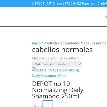
872-081-557 Girona | 872 019 629 Figueres
info
In
Inicio
/ Productos etiquetados “cabellos norma
cabellos normales
Mostrando el único resultado
DEPOT no.101
Normalizing Daily
Shampoo 250ml
16,10
€