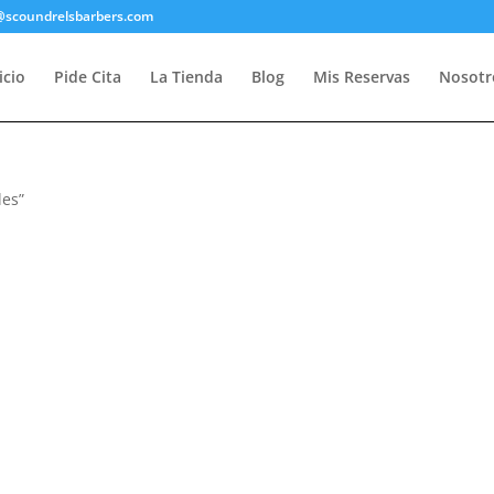
@scoundrelsbarbers.com
icio
Pide Cita
La Tienda
Blog
Mis Reservas
Nosotr
les”